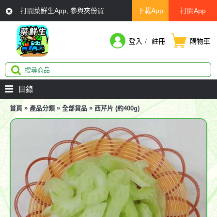
打開菜鮮生App, 參與夾份買
下載App
打開App
登入
註冊
購物車
目錄
»
»
»
首頁
產品分類
全部貨品
西芹片 (約400g)