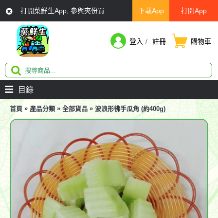
打開菜鮮生App, 參與夾份買
下載App
打開App
登入
註冊
購物車
目錄
»
»
»
首頁
產品分類
全部貨品
波浪形彿手瓜角 (約400g)