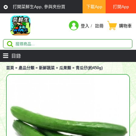
打開菜鮮生App, 參與夾份買
下載App
打開App
登入
註冊
購物車
目錄
»
»
»
»
首頁
產品分類
新鮮蔬菜
瓜果類
青瓜仔(約450g)