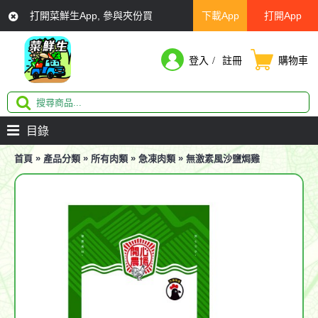
打開菜鮮生App, 參與夾份買
下載App
打開App
登入
註冊
購物車
目錄
»
»
»
»
首頁
產品分類
所有肉類
急凍肉類
無激素風沙鹽焗雞