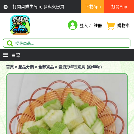
打開菜鮮生App, 參與夾份買
下載App
打開App
登入
註冊
購物車
目錄
»
»
»
首頁
產品分類
全部貨品
波浪形翠玉瓜角 (約400g)