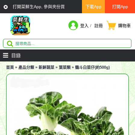
打開菜鮮生App, 參與夾份買
下載App
打開App
登入
註冊
購物車
目錄
»
»
»
»
首頁
產品分類
新鮮蔬菜
葉菜類
鶴斗白菜仔(約500g)