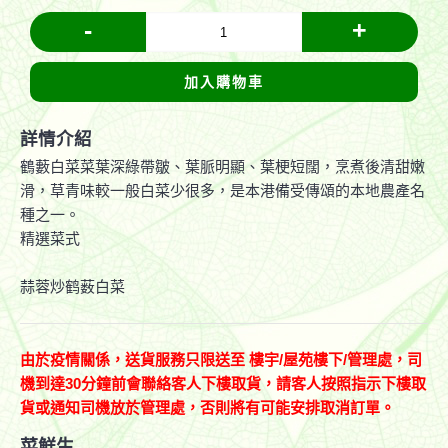
-
+
加入購物車
詳情介紹
鶴藪白菜菜葉深綠帶皺、葉脈明顯、葉梗短闊，烹煮後清甜嫩
滑，草青味較一般白菜少很多，是本港備受傳頌的本地農產名
種之一。
精選菜式
蒜蓉炒鹤薮白菜
由於疫情關係，送貨服務只限送至
樓宇
/
屋苑樓下
/
管理處，司
機到達
30
分鐘前會聯絡客人下樓取貨，請客人按照指示下樓取
貨或通知司機放於管理處，否則將有可能安排取消訂單。
菜鮮生