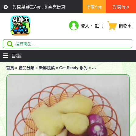
打開菜鮮生App, 參與夾份買
下載App
打開App
登入
註冊
購物車
目錄
»
»
»
»
首頁
產品分類
新鮮蔬菜
Get Ready 系列
薑肉、乾蔥肉、蒜肉 (合共