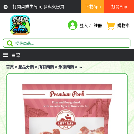
打開菜鮮生App, 參與夾份買
下載App
打開App
登入
註冊
購物車
目錄
»
»
»
»
首頁
產品分類
所有肉類
急凍肉類
HAPPY FARM 金沙骨 (1磅/包)