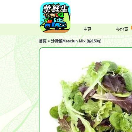
主頁
夾份買
»
首頁
沙律菜Mesclun Mix (約150g)