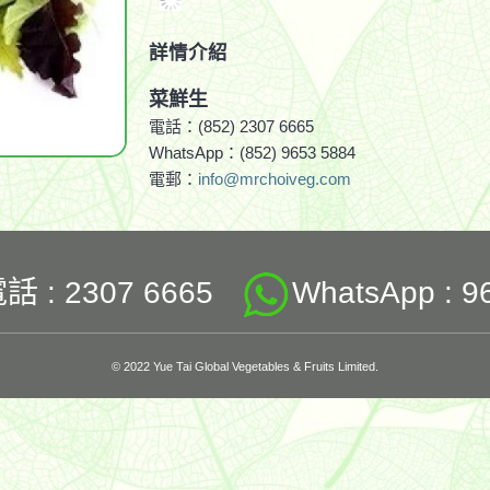
詳情介紹
菜鮮生
電話：(852) 2307 6665
WhatsApp：(852) 9653 5884
電郵：
info@mrchoiveg.com
 : 2307 6665
WhatsApp : 9
© 2022 Yue Tai Global Vegetables & Fruits Limited.